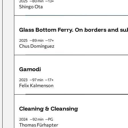
2025
80 min
13+
Shingo Ota
Glass Bottom Ferry. On borders and s
2025
89 min
17+
Chus Domínguez
Gamodi
2023
97 min
17+
Felix Kalmenson
Cleaning & Cleansing
2024
92 min
PG
Thomas Fürhapter