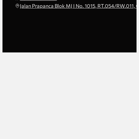
Jalan Prapanca Blok MJ I No. 1015, RT.054/RW.011, 