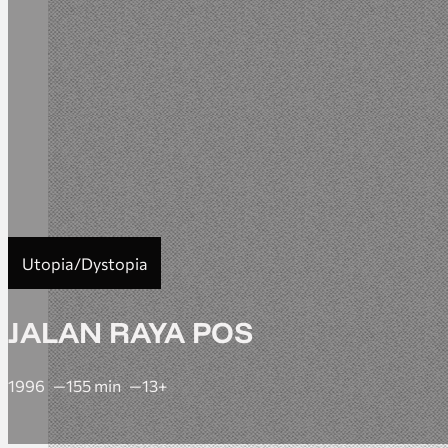
Utopia/Dystopia
JALAN RAYA POS
1996
155 min
13+