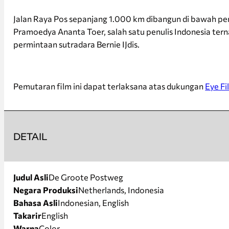
Jalan Raya Pos sepanjang 1.000 km dibangun di bawah pe
Pramoedya Ananta Toer, salah satu penulis Indonesia tern
permintaan sutradara Bernie IJdis.
Pemutaran film ini dapat terlaksana atas dukungan
Eye F
DETAIL
Judul Asli
De Groote Postweg
Negara Produksi
Netherlands, Indonesia
Bahasa Asli
Indonesian, English
Takarir
English
Warna
Color