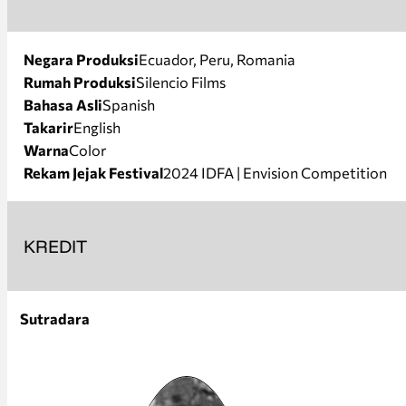
Negara Produksi
Ecuador, Peru, Romania
Rumah Produksi
Silencio Films
Bahasa Asli
Spanish
Takarir
English
Warna
Color
Rekam Jejak Festival
2024 IDFA | Envision Competition
KREDIT
Sutradara