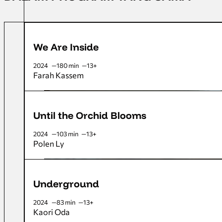
We Are Inside
2024
180 min
13+
Farah Kassem
Until the Orchid Blooms
2024
103 min
13+
Polen Ly
Underground
2024
83 min
13+
Kaori Oda