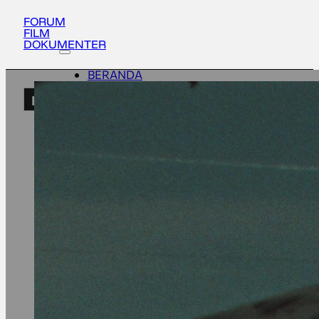
FORUM
FILM
DOKUMENTER
BERANDA
AKTIVITAS
ID
TENTANG
UPDATES