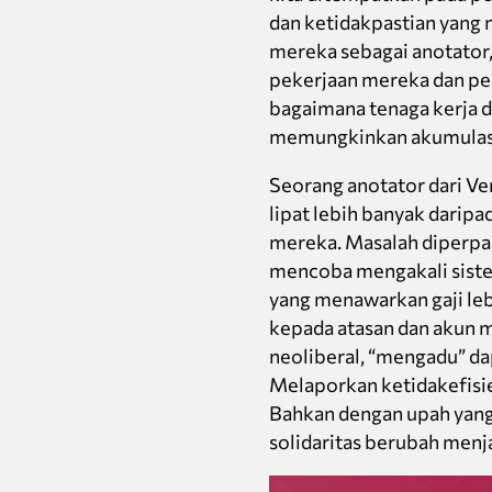
dan ketidakpastian yang 
mereka sebagai anotator
pekerjaan mereka dan per
bagaimana tenaga kerja d
memungkinkan akumulasi 
Seorang anotator dari Ven
lipat lebih banyak darip
mereka. Masalah diperpa
mencoba mengakali sist
yang menawarkan gaji leb
kepada atasan dan akun me
neoliberal, “mengadu” da
Melaporkan ketidakefisie
Bahkan dengan upah yang 
solidaritas berubah menj