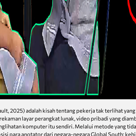
ult, 2025) adalah kisah tentang pekerja tak terlihat yan
i rekaman layar perangkat lunak, video pribadi yang diamb
nglihatan komputer itu sendiri. Melalui metode yang tid
sisi para anotator dari negara-negara Global South: keh