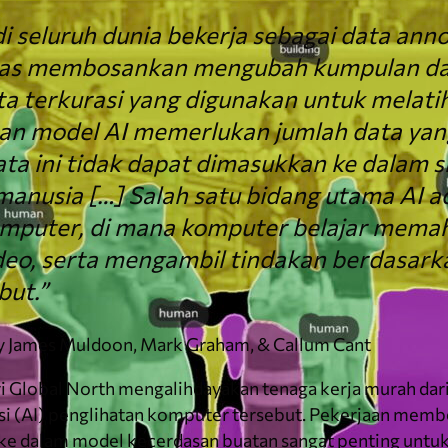
di seluruh dunia bekerja sebagai data anno
gas membosankan mengubah kumpulan da
ta terkurasi yang digunakan untuk melatih
ihan model AI memerlukan jumlah data yan
data ini tidak dapat dimasukkan ke dalam s
manusia […] Salah satu bidang utama AI a
omputer, di mana komputer belajar mema
deo, serta mengambil tindakan berdasark
but.”
y James Muldoon, Mark Graham, & Callum Cant
i Global North mengalihdayakan tenaga kerja murah dari
si (AI) penglihatan komputer tersebut. Pekerjaan membe
ke dalam model kecerdasan buatan sangat penting un