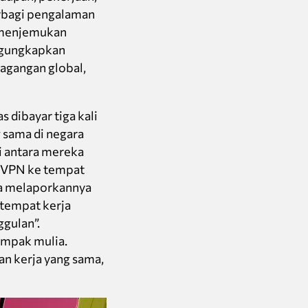
erbagi pengalaman
t menjemukan
engungkapkan
agangan global,
 dibayar tiga kali
 sama di negara
i antara mereka
 VPN ke tempat
ja melaporkannya
 tempat kerja
ggulan”.
ampak mulia.
an kerja yang sama,