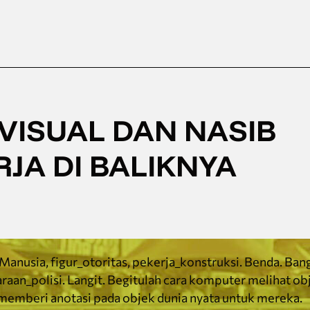
VISUAL DAN NASIB
JA DI BALIKNYA
Manusia, figur_otoritas, pekerja_konstruksi. Benda. Ban
aan_polisi. Langit. Begitulah cara komputer melihat obje
g memberi anotasi pada objek dunia nyata untuk mereka.