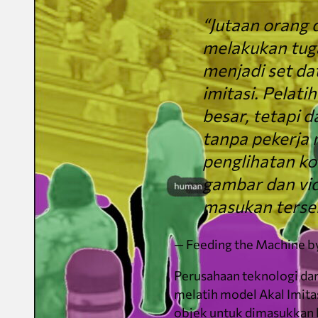
“Jutaan orang 
melakukan tu
menjadi set da
imitasi. Pelat
besar, tetapi 
tanpa pekerja 
penglihatan k
gambar dan vi
masukan terse
— Feeding the Machine b
Perusahaan teknologi dar
melatih model Akal Imita
objek untuk dimasukkan 