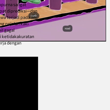
purna sangat
apat diprediksi—dan
wa terjadi pada
g pejalan kaki
l gagal
i ketidakakuratan
erja dengan