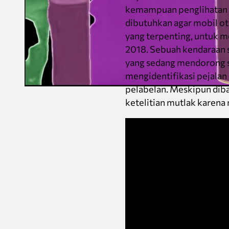
kemampuan penglihatan 
dibutuhkan agar mobil ot
yang terpenting, untuk m
2018. Sebuah kendaraan 
yang sedang mendorong s
mengidentifikasi pejalan
pelabelan. Meskipun diba
ketelitian mutlak karena