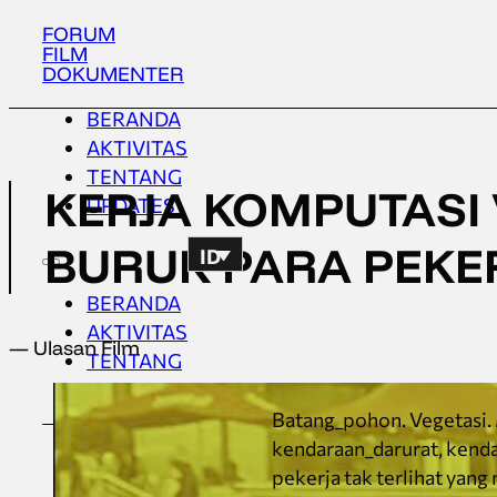
FORUM
FILM
DOKUMENTER
BERANDA
AKTIVITAS
TENTANG
KERJA KOMPUTASI 
UPDATES
BURUK PARA PEKER
ID
BERANDA
AKTIVITAS
— Ulasan Film
TENTANG
UPDATES
Batang_pohon. Vegetasi. 
kendaraan_darurat, kendar
pekerja tak terlihat yan