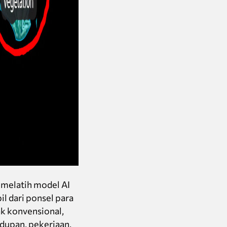
g melatih model AI
il dari ponsel para
ak konvensional,
idupan, pekerjaan,