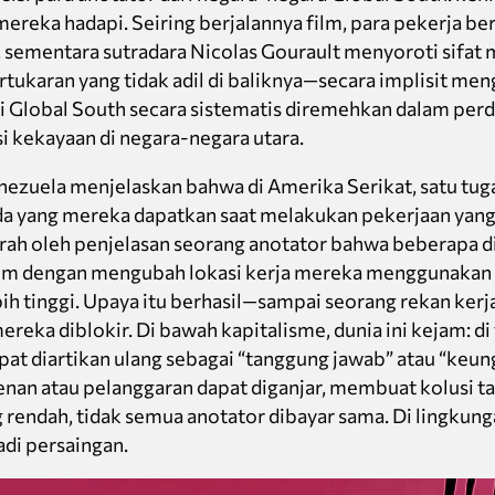
mereka hadapi. Seiring berjalannya film, para pekerja b
, sementara sutradara Nicolas Gourault menyoroti sifa
tukaran yang tidak adil di baliknya—secara implisit m
i Global South secara sistematis diremehkan dalam perd
kekayaan di negara-negara utara.
ezuela menjelaskan bahwa di Amerika Serikat, satu tugas
ada yang mereka dapatkan saat melakukan pekerjaan yang
rah oleh penjelasan seorang anotator bahwa beberapa d
em dengan mengubah lokasi kerja mereka menggunakan
ih tinggi. Upaya itu berhasil—sampai seorang rekan ker
reka diblokir. Di bawah kapitalisme, dunia ini kejam: di
pat diartikan ulang sebagai “tanggung jawab” atau “keun
nan atau pelanggaran dapat diganjar, membuat kolusi t
rendah, tidak semua anotator dibayar sama. Di lingkung
adi persaingan.