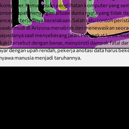
komputer. Kemampuan penglihatan komputer yang sem
onom dapat menavigasi situasi dunia nyata yang tidak d
encegah terjadinya kecelakaan. Salah satu contoh peristi
swakemudi di Arizona menabrak dan menewaskan seoran
epedanya saat menyeberang jalan. Perangkat lunak mobi
 kaki tersebut dengan benar, menyoroti dampak fatal dar
yar dengan upah rendah, pekerja anotasi data harus bek
 nyawa manusia menjadi taruhannya.