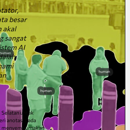
tator,
ta besar
 akal
g sangat
istem AI
dalah
hami
an
 Selatan untuk
ri anotasi pada
tuk menyempurnakan