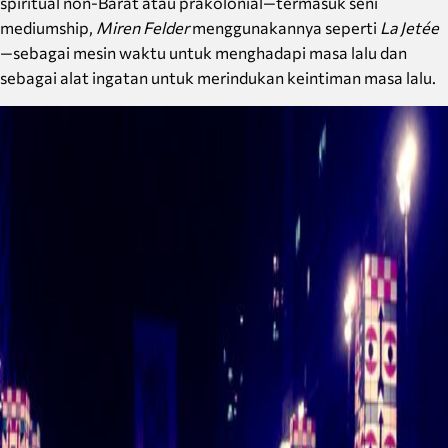
spiritual non-Barat atau prakolonial—termasuk seni
mediumship,
Miren Felder
menggunakannya seperti
La Jetée
—sebagai mesin waktu untuk menghadapi masa lalu dan
sebagai alat ingatan untuk merindukan keintiman masa lalu.