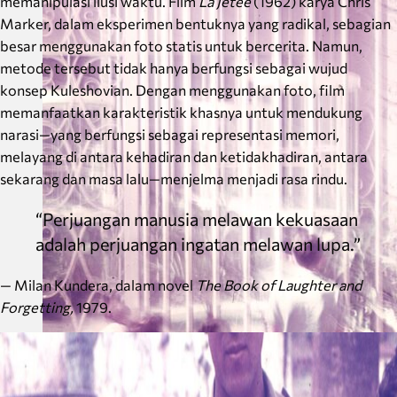
memanipulasi ilusi waktu. Film
La Jetée
(1962) karya Chris
Marker, dalam eksperimen bentuknya yang radikal, sebagian
besar menggunakan foto statis untuk bercerita. Namun,
metode tersebut tidak hanya berfungsi sebagai wujud
konsep Kuleshovian. Dengan menggunakan foto, film
memanfaatkan karakteristik khasnya untuk mendukung
narasi—yang berfungsi sebagai representasi memori,
melayang di antara kehadiran dan ketidakhadiran, antara
sekarang dan masa lalu—menjelma menjadi rasa rindu.
“Perjuangan manusia melawan kekuasaan
adalah perjuangan ingatan melawan lupa.”
— Milan Kundera, dalam novel
The Book of Laughter and
Forgetting,
1979.