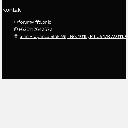
Kontak
forum@ffd.or.id
+628112642672
Jalan Prapanca Blok MJ I No. 1015, RT.054/RW.011, 