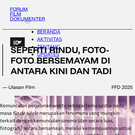
FORUM
FILM
DOKUMENTER
BERANDA
AKTIVITAS
ID
TENTANG
SEPERTI RINDU, FOTO-
UPDATES
FOTO BERSEMAYAM DI
ANTARA KINI DAN TADI
— Ulasan Film
FFD 2025
Kemunculan perjalanan waktu sebagai tema sastra pada
masa
fin de siècle
merupakan fenomena yang mungkin
terkait dengan kemunculan sinema (dan secara luas,
fotografi) secara bersamaan, melalui kemampuannya untuk