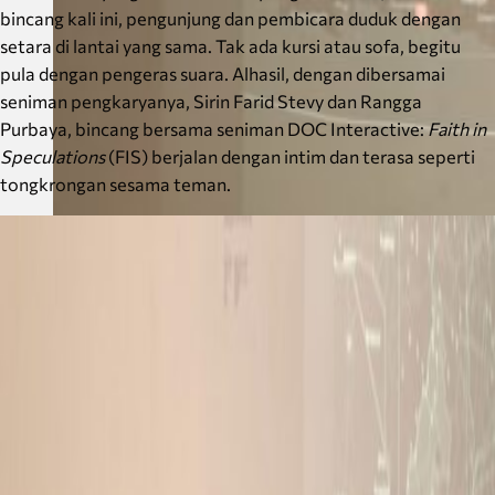
bincang kali ini, pengunjung dan pembicara duduk dengan
setara di lantai yang sama. Tak ada kursi atau sofa, begitu
pula dengan pengeras suara. Alhasil, dengan dibersamai
seniman pengkaryanya, Sirin Farid Stevy dan Rangga
Purbaya, bincang bersama seniman DOC Interactive:
Faith in
Speculations
(FIS) berjalan dengan intim dan terasa seperti
tongkrongan sesama teman.