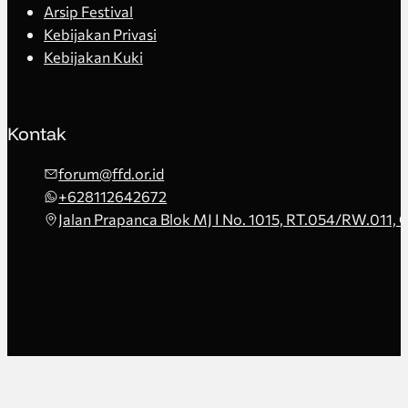
Arsip Festival
Kebijakan Privasi
Kebijakan Kuki
Kontak
forum@ffd.or.id
+628112642672
Jalan Prapanca Blok MJ I No. 1015, RT.054/RW.011, 