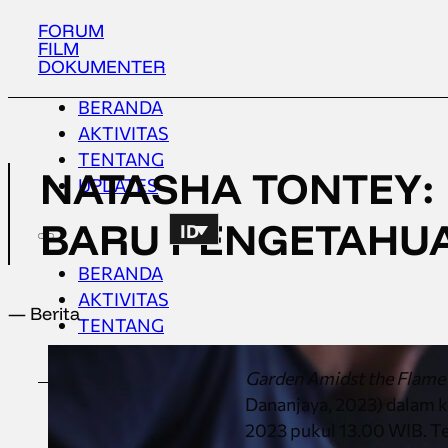
FORUM
FILM
DOKUMENTER
BERANDA
AKTIVITAS
TENTANG
NATASHA TONTEY:
UPDATES
BARU PENGETAHUA
ID
BERANDA
AKTIVITAS
— Berita
TENTANG
UPDATES
Garden Amidst the Flame
Dananjaya, 2023) dalam 
2023 pukul 13.00 WIB. Te