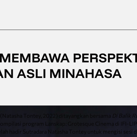
 MEMBAWA PERSPEKT
N ASLI MINAHASA
(Natasha Tontey, 2022) ditayangkan bersama
Di Balik 
kompilasi program Lanskap: Grotesque Cinema di IFI-LI
lah hadir Sutradara Natasha Tontey untuk mengisi sesi d