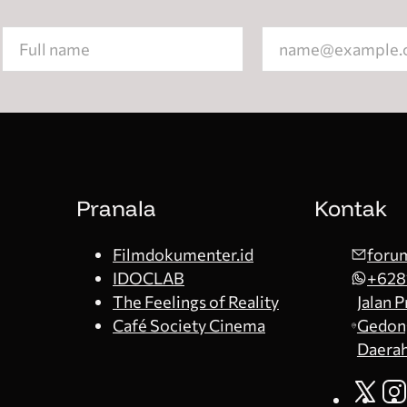
Section
Pranala
Kontak
Filmdokumenter.id
forum
IDOCLAB
+628
The Feelings of Reality
Jalan 
Café Society Cinema
Gedong
Daerah