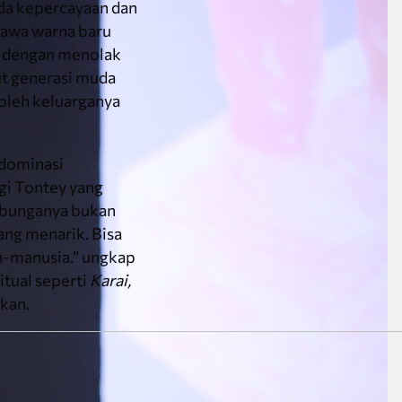
da kepercayaan dan
bawa warna baru
uh dengan menolak
t generasi muda
oleh keluarganya
idominasi
gi Tontey yang
Hubunganya bukan
ang menarik. Bisa
n-manusia.” ungkap
tual seperti
Karai,
kan.