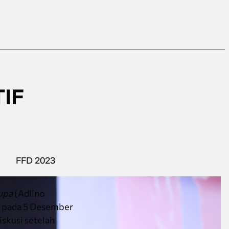
IF
FFD 2023
Rupa
(Adlino
P pada 5 Desember
iskusi setelah