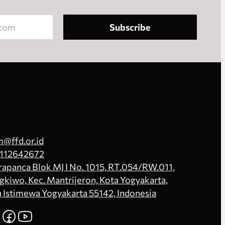
Subscribe
@ffd.or.id
112642672
Prapanca Blok MJ I No. 1015, RT.054/RW.011,
kiwo, Kec. Mantrijeron, Kota Yogyakarta,
 Istimewa Yogyakarta 55142, Indonesia