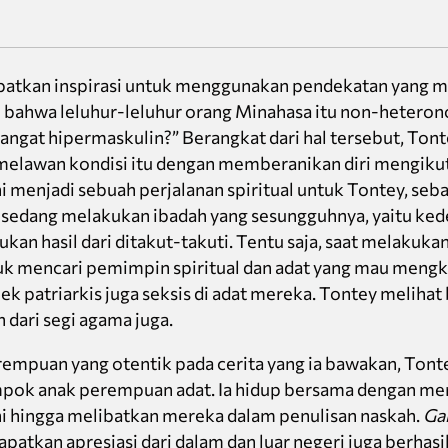
dapatkan inspirasi untuk menggunakan pendekatan yang m
 bahwa leluhur-leluhur orang Minahasa itu non-heterono
ngat hipermaskulin?” Berangkat dari hal tersebut, Tont
lawan kondisi itu dengan memberanikan diri mengikuti 
i menjadi sebuah perjalanan spiritual untuk Tontey, seb
a sedang melakukan ibadah yang sesungguhnya, yaitu kede
kan hasil dari ditakut-takuti. Tentu saja, saat melakukan 
k mencari pemimpin spiritual dan adat yang mau mengkr
 patriarkis juga seksis di adat mereka. Tontey melihat 
ari segi agama juga.
empuan yang otentik pada cerita yang ia bawakan, Tont
ok anak perempuan adat. Ia hidup bersama dengan me
i hingga melibatkan mereka dalam penulisan naskah.
Ga
patkan apresiasi dari dalam dan luar negeri juga berha