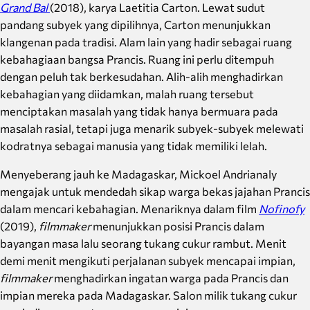
Grand Bal
(2018), karya Laetitia Carton. Lewat sudut
pandang subyek yang dipilihnya, Carton menunjukkan
klangenan pada tradisi. Alam lain yang hadir sebagai ruang
kebahagiaan bangsa Prancis. Ruang ini perlu ditempuh
dengan peluh tak berkesudahan. Alih-alih menghadirkan
kebahagian yang diidamkan, malah ruang tersebut
menciptakan masalah yang tidak hanya bermuara pada
masalah rasial, tetapi juga menarik subyek-subyek melewati
kodratnya sebagai manusia yang tidak memiliki lelah.
Menyeberang jauh ke Madagaskar, Mickoel Andrianaly
mengajak untuk mendedah sikap warga bekas jajahan Prancis
dalam mencari kebahagian. Menariknya dalam film
Nofinofy
(2019),
filmmaker
menunjukkan posisi Prancis dalam
bayangan masa lalu seorang tukang cukur rambut. Menit
demi menit mengikuti perjalanan subyek mencapai impian,
filmmaker
menghadirkan ingatan warga pada Prancis dan
impian mereka pada Madagaskar. Salon milik tukang cukur