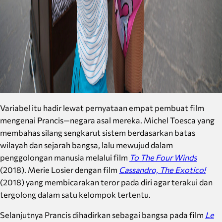
Variabel itu hadir lewat pernyataan empat pembuat film
mengenai Prancis—negara asal mereka. Michel Toesca yang
membahas silang sengkarut sistem berdasarkan batas
wilayah dan sejarah bangsa, lalu mewujud dalam
penggolongan manusia melalui film
To The Four Winds
(2018). Merie Losier dengan film
Cassandro, The Exotico!
(2018) yang membicarakan teror pada diri agar terakui dan
tergolong dalam satu kelompok tertentu.
Selanjutnya Prancis dihadirkan sebagai bangsa pada film
Le