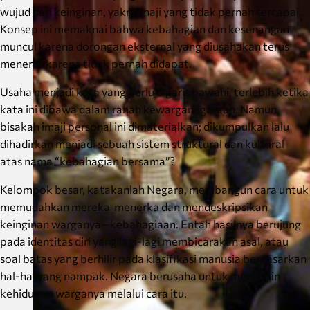
wujud dari keinginan, yakni imaji yang tidak pernah tercapai.
Konsep ini memaknai bahwa kebahagian dan kesenangan
muncul karena dorongan eksternal yang diusahakan terus
menerus karena tidak pernah didapat.
Usaha menjadi kata yang perlu digaris bawahi, terlebih ketika
kata ini dibawa dalam ranah kewarganegaraan. Namun,
bisakah imaji personal ini dimaterialkan; dikumpulkan lalu
dihadirkan menjadi sebuah sistem struktural dan kultural
atas nama “kebahagian bersama”?
Kelompok besar, katakanlah Negara, membangun cara untuk
memudahkan mereka menerka dan mendeskripsikan
keinginan warganya—kebahagiaan. Entah hasilnya berujung
pada identitas diri yang lagi-lagi membicarakan asal, atau
soal batas yang berhilir pada klasifikasi manusia berdasarkan
hal-hal yang nampak. Negara berusaha untuk menjamin
kehidupan warganya melalui cara itu.