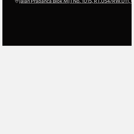
Jalan Prapanca Blok MJ I No. 1015, RT.054/RW.011, 