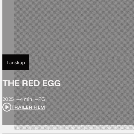
Lanskap
THE RED EGG
2025
4 min
PG
TRAILER FILM