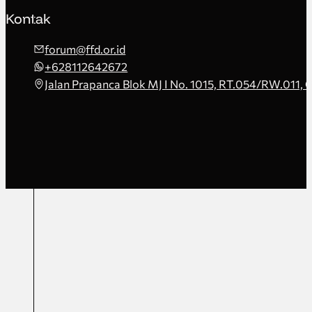
Kontak
forum@ffd.or.id
+628112642672
Jalan Prapanca Blok MJ I No. 1015, RT.054/RW.011, 