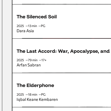
The Silenced Soil
2025
13 min
PG
Dara Asia
The Last Accord: War, Apocalypse, and
2025
79 min
17+
Arfan Sabran
The Elderphone
2025
18 min
PG
Iqbal Keane Kembaren