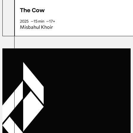
The Cow
2025
15 min
17+
Misbahul Khoir