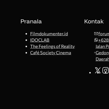
Pranala
Kontak
Filmdokumenter.id
forum
IDOCLAB
+628
The Feelings of Reality
Jalan 
Café Society Cinema
Gedong
Daerah