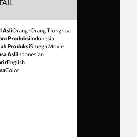
TAIL
l Asli
Orang-Orang Tionghoa
ra Produksi
Indonesia
ah Produksi
Smega Movie
sa Asli
Indonesian
rir
English
na
Color