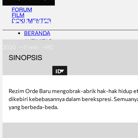
FORUM
FILM
ORANG-ORANG TIO
DOKUMENTER
BERANDA
AKTIVITAS
2020
11 min
PG
TENTANG
SINOPSIS
UPDATES
ID
BERANDA
Rezim Orde Baru mengobrak-abrik hak-hak hidup etn
AKTIVITAS
dikebiri kebebasannya dalam berekspresi. Semuanya d
TENTANG
yang berbeda-beda.
UPDATES