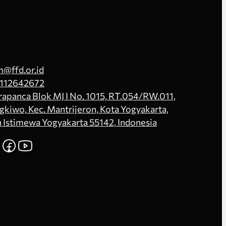
@ffd.or.id
112642672
Prapanca Blok MJ I No. 1015, RT.054/RW.011,
kiwo, Kec. Mantrijeron, Kota Yogyakarta,
 Istimewa Yogyakarta 55142, Indonesia