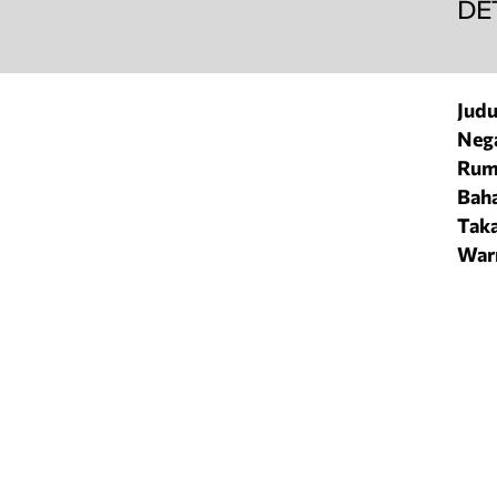
DE
Judu
Nega
Rum
Baha
Taka
War