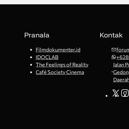
Pranala
Kontak
Filmdokumenter.id
forum
IDOCLAB
+628
The Feelings of Reality
Jalan 
Café Society Cinema
Gedong
Daerah