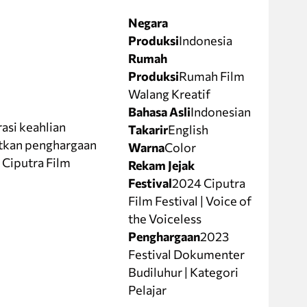
Negara
Produksi
Indonesia
Rumah
Produksi
Rumah Film
Walang Kreatif
Bahasa Asli
Indonesian
si keahlian
Takarir
English
tkan penghargaan
Warna
Color
 Ciputra Film
Rekam Jejak
Festival
2024 Ciputra
Film Festival | Voice of
the Voiceless
Penghargaan
2023
Festival Dokumenter
Budiluhur | Kategori
Pelajar