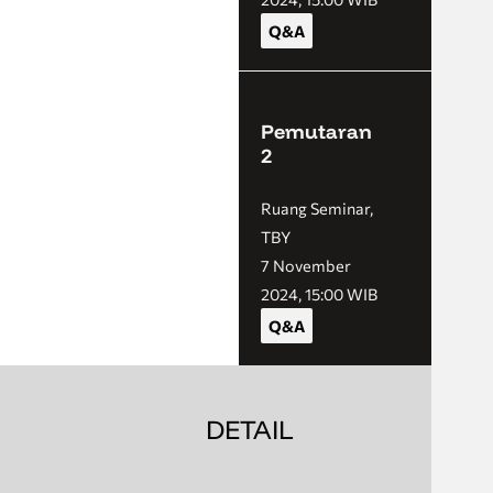
Q&A
Pemutaran
2
Ruang Seminar,
TBY
7 November
2024, 15:00 WIB
Q&A
DETAIL