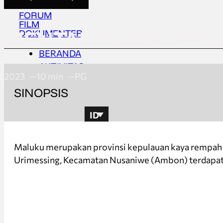
FORUM
FILM
MENTARI SANG PE
DOKUMENTER
BERANDA
AKTIVITAS
2023
10 min
PG
TENTANG
SINOPSIS
UPDATES
ID
BERANDA
Maluku merupakan provinsi kepulauan kaya rempah d
AKTIVITAS
Urimessing, Kecamatan Nusaniwe (Ambon) terdapat
TENTANG
UPDATES