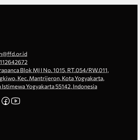
@ffd.or.id
112642672
Prapanca Blok MJ I No. 1015, RT.054/RW.011,
kiwo, Kec. Mantrijeron, Kota Yogyakarta,
 Istimewa Yogyakarta 55142, Indonesia