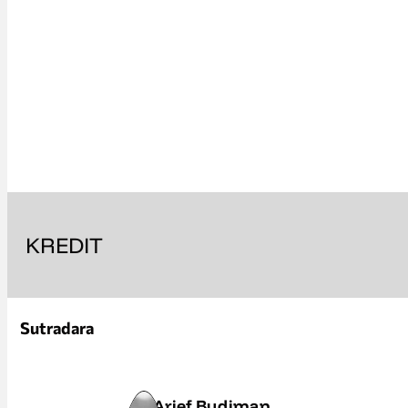
KREDIT
Sutradara
Arief Budiman