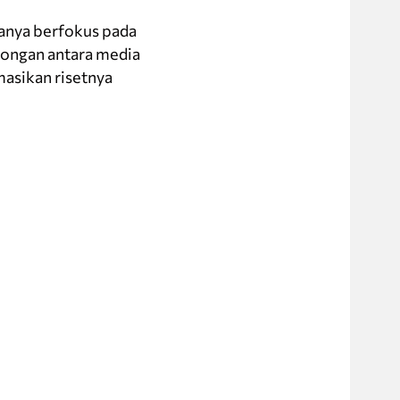
yanya berfokus pada
otongan antara media
masikan risetnya