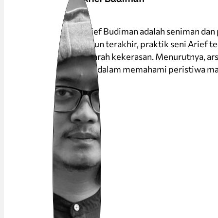
Arief Budiman adalah seniman dan 
tahun terakhir, praktik seni Arief 
sejarah kekerasan. Menurutnya, a
lain dalam memahami peristiwa mas