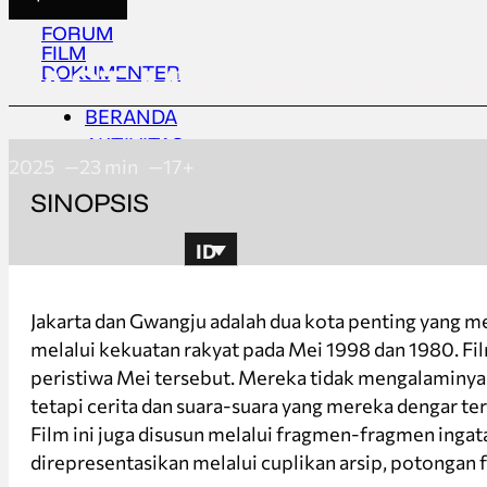
FORUM
FILM
LAST MAY IN THEAT
DOKUMENTER
BERANDA
AKTIVITAS
2025
23 min
17+
TENTANG
SINOPSIS
UPDATES
ID
BERANDA
Jakarta dan Gwangju adalah dua kota penting yang m
AKTIVITAS
melalui kekuatan rakyat pada Mei 1998 dan 1980. Fil
TENTANG
peristiwa Mei tersebut. Mereka tidak mengalaminya s
UPDATES
tetapi cerita dan suara-suara yang mereka dengar ter
Film ini juga disusun melalui fragmen-fragmen ingata
direpresentasikan melalui cuplikan arsip, potongan f