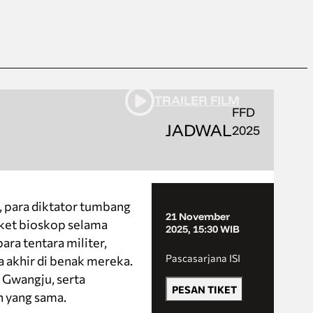
TRAILER FILM
FFD
JADWAL
2025
, para diktator tumbang
21 November
iket bioskop selama
2025, 15:30 WIB
ra tentara militer,
Pascasarjana ISI
a akhir di benak mereka.
n Gwangju, serta
PESAN TIKET
n yang sama.