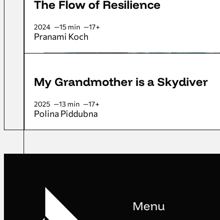
The Flow of Resilience
2024
15 min
17+
Pranami Koch
My Grandmother is a Skydiver
2025
13 min
17+
Polina Piddubna
Menu