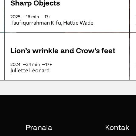
Sharp Objects
2025
16 min
17+
Taufiqurrahman Kifu
Hattie Wade
Lion’s wrinkle and Crow’s feet
2024
24 min
17+
Juliette Léonard
Pranala
Kontak