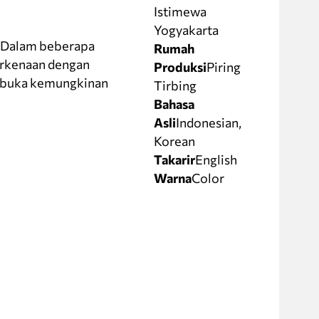
Istimewa
Yogyakarta
. Dalam beberapa
Rumah
berkenaan dengan
Produksi
Piring
embuka kemungkinan
Tirbing
Bahasa
Asli
Indonesian,
Korean
Takarir
English
Warna
Color