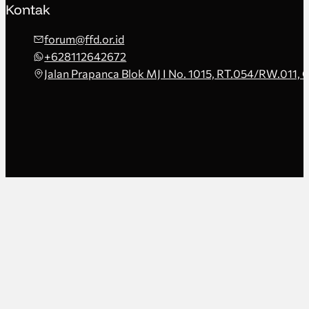
Kontak
forum@ffd.or.id
+628112642672
Jalan Prapanca Blok MJ I No. 1015, RT.054/RW.011, 