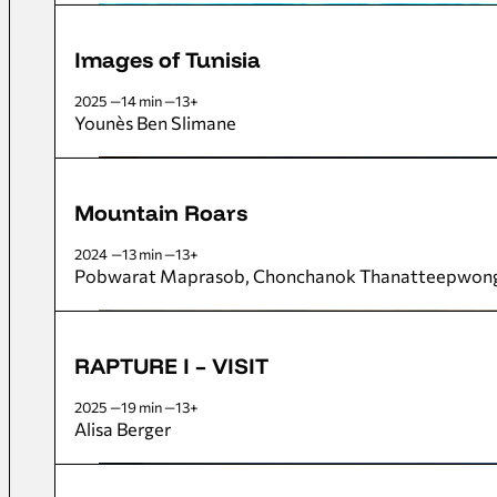
Images of Tunisia
2025
14 min
13+
Younès Ben Slimane
Mountain Roars
2024
13 min
13+
Pobwarat Maprasob
Chonchanok Thanatteepwon
RAPTURE I – VISIT
2025
19 min
13+
Alisa Berger